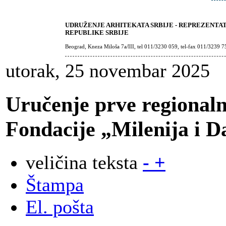
UDRUŽENJE ARHITEKATA SRBIJE - REPREZENTA
REPUBLIKE SRBIJE
Beograd, Kneza Miloša 7a/III, tel 011/3230 059, tel-fax 011/3239 7
utorak, 25 novembar 2025
Uručenje prve regional
Fondacije „Milenija i 
veličina teksta
-
+
Štampa
El. pošta