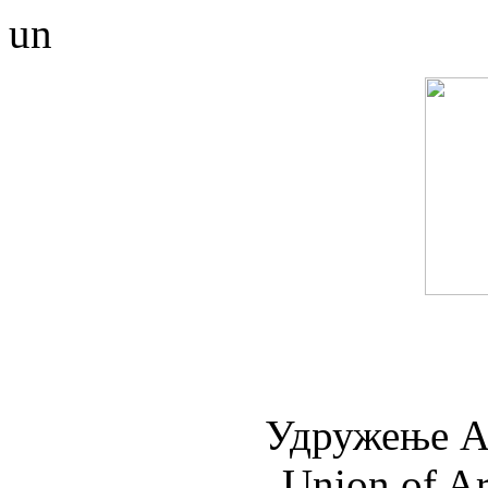
un
Удружењe А
Union of Ar