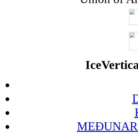
IceVerti
D
MEĐUNAR