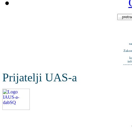
na
Zakona
k
in
Prijatelji UAS-a