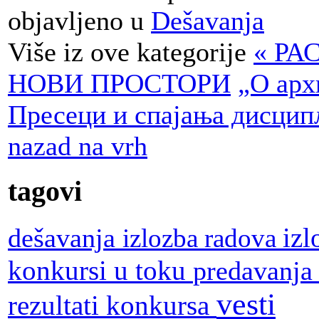
objavljeno u
Dešavanja
Više iz ove kategorije
« РА
НОВИ ПРОСТОРИ
„О арх
Пресеци и спајања дисцип
nazad na vrh
tagovi
dešavanja
iz
izlozba radova
konkursi u toku
predavanj
vesti
rezultati konkursa