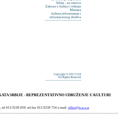
Srbije , na osnovu
Zakona o kulturi i rešenju
Ministra
kulture,informisanja i
informacionog društva
Copyright © 2012 UAS
All Rights Reserved
ATA SRBIJE - REPREZENTATIVNO UDRUŽENJE U KULTURI
, tel 011/3230 059, tel-fax 011/3239 754 e-mail:
office@u-a-s.rs