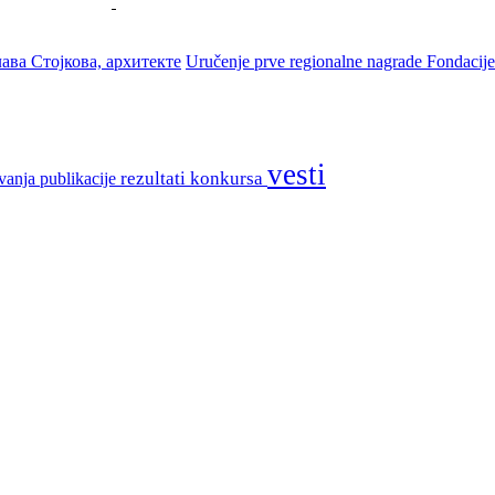
ава Стојкова, архитекте
Uručenje prve regionalne nagrade Fondacije
vesti
rezultati konkursa
vanja
publikacije