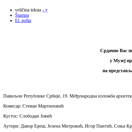
veličina teksta
-
+
Štampa
El. pošta
Срдачно Вас по
у
Музеј пр
на представљ
Павиљон Републике Србије, 19. Међународна изложба архитект
Комесар: Стеван Мартиновић
Кустос: Слободан Јовић
Аутори: Давор Ереш, Јелена Митровић, Игор Пантић, Соња Кр