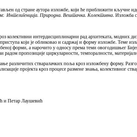
вљен од стране аутора изложбе, који ће приближити кључне иде
ом:
Интелигенција. Природна. Вештачка. Колективна
. Изложба с
кроз колективни интердисциплинарни рад архитеката, модних ди
риступа који је обликовао и садржај и форму изложбе. Теме изл
жбеној форми, а нарочито у односу према теми овогодишњег Бије
ћи радом пропозиције циркуларности, темпоралности, материјално
ање различитих стваралачких поља кроз изложбену форму. Разгов
ализације пројекта кроз процесе размене знања, колективног ств
ић и Петар Лаушевић