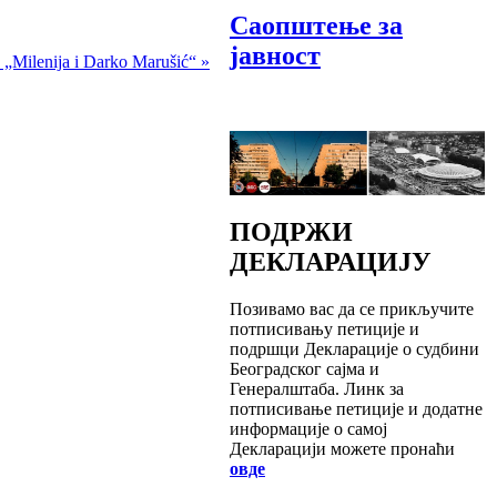
Саопштење за
јавност
 „Milenija i Darko Marušić“ »
ПОДРЖИ
ДЕКЛАРАЦИЈУ
Позивамо вас да се прикључите
потписивању петиције и
подршци Декларације о судбини
Београдског сајма и
Генералштаба. Линк за
потписивање петиције и додатне
информације о самој
Декларацији можете пронаћи
овде