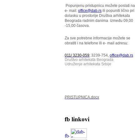
Popunjenu pristupnicu možete poslati na
e- mail:
office@dab.rs
ili popuniti lično pri
dolasku u prostorije Društva arhitekata
Beograda radnim danima između 09,00
-15,00 časova.
Za sve potrebne informacije možete se
obratiti i na telefone ili e- mail adresu:
011/ 3230-059
; 3239-754,
office@dab.rs
Društvo arhitekata Beograda
Udruženje arhitekata Srbije
PRISTUPNICA.docx
fb linkovi