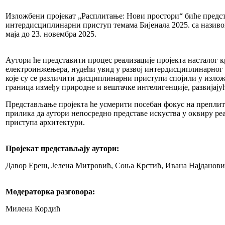
Изложбени пројекат „Расплитање: Нови простори“ биће предста
интердисциплинарни приступ темама Бијенала 2025. са назив
маја до 23. новемб
ра
2025.
Аутори ће представити процес реализације пројекта насталог 
електроинжењера, нудећи увид у развој интердисциплинарног п
које су се различити дисциплинарни приступи спојили у изло
граница између природне и вештачке интелигенције, развијају
Представљање пројекта ће усмерити посебан фокус на преплит
прилика да аутори непосредно представе искуства у оквиру ре
приступа архитектури.
Пројекат представљају аутори:
Давор Ереш, Јелена Митровић, Соња Крстић, Ивана Најданов
Модераторка разговора:
Милена Кордић