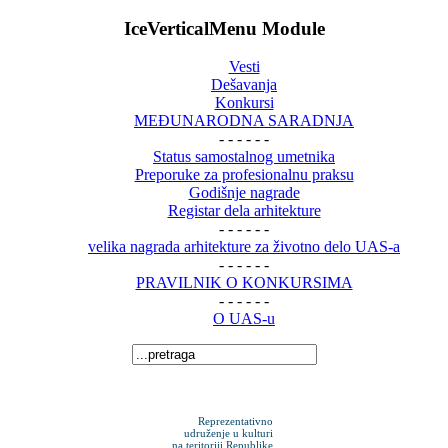
IceVerticalMenu Module
Vesti
Dešavanja
Konkursi
MEĐUNARODNA SARADNJA
- - - - - -
Status samostalnog umetnika
Preporuke za profesionalnu praksu
Godišnje nagrade
Registar dela arhitekture
- - - - - -
velika nagrada arhitekture za životno delo UAS-a
- - - - - -
PRAVILNIK O KONKURSIMA
- - - - - -
O UAS-u
Reprezentativno
udruženje u kulturi
na teritoriji Republike