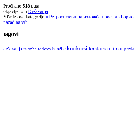
Pročitano
518
puta
objavljeno u
Dešavanja
Više iz ove kategorije
« Ретроспективна изложба проф. др Борисл
nazad na vrh
tagovi
konkursi
izložbe
konkursi u toku
dešavanja
izlozba radova
preda