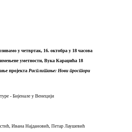
зивамо у четвртак, 16. октобра у 18 часова
имењене уметности, Вука Караџића 18
ање пројекта
Расплитање: Нови простори
уре - Бијенале у Венецији
стић, Ивана Најдановић, Петар Лаушевић