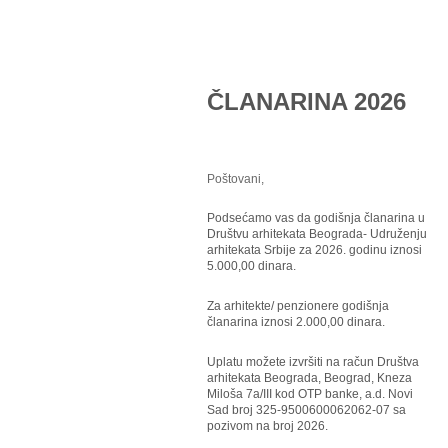
ČLANARINA 2026
Poštovani,
Podsećamo vas da godišnja članarina u
Društvu arhitekata Beograda- Udruženju
arhitekata Srbije za 2026. godinu iznosi
5.000,00 dinara.
Za arhitekte/ penzionere godišnja
članarina iznosi 2.000,00 dinara.
Uplatu možete izvršiti na račun Društva
arhitekata Beograda, Beograd, Kneza
Miloša 7a/III kod OTP banke, a.d. Novi
Sad broj 325-9500600062062-07 sa
pozivom na broj 2026.