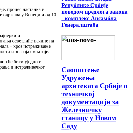
Републике Србије
је, процес настанка и
поводом предлога закона
е одржава у Венецији од 10.
- комплекс Ансамбла
Генералштаба
зајнерки и
агања осветлиће начине на
нала – кроз истраживање
сти и значаја емпатије.
ор ће бити уједно и
арања и истраживачког
Саопштење
Удружења
архитеката Србије о
техничкој
документацији за
Железничку
станицу у Новом
Саду