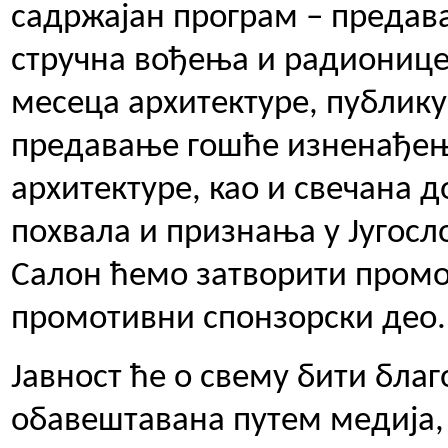
садржајан програм – предав
стручна вођења и радионице.
месеца архитектуре, публику
предавање гошће изненађењ
архитектуре, као и свечана д
похвала и признања у Југосл
Салон ћемо затворити промоц
промотивни спонзорски део.
Јавност ће о свему бити бла
обавештавана путем медија, 