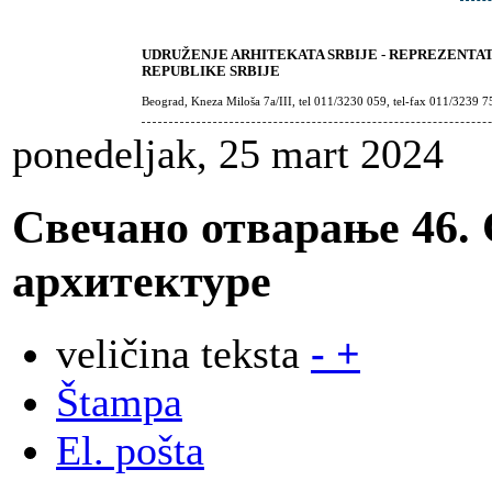
UDRUŽENJE ARHITEKATA SRBIJE - REPREZENTA
REPUBLIKE SRBIJE
Beograd, Kneza Miloša 7a/III, tel 011/3230 059, tel-fax 011/3239 7
ponedeljak, 25 mart 2024
Свечано отварање 46.
архитектуре
veličina teksta
-
+
Štampa
El. pošta