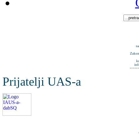
na
Zakona
k
in
Prijatelji UAS-a