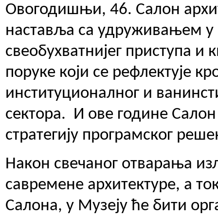
Овогодишњи, 46. Салон арх
наставља са удруживањем у
свеобухватнијег приступа и 
поруке који се рефлектује к
институционалног и ванинст
сектора. И ове године Салон
стратегију програмског реше
Након свечаног отварања и
савремене архитектуре, а то
Салона, у Музеју ће бити ор