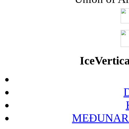
IceVerti
D
MEĐUNAR