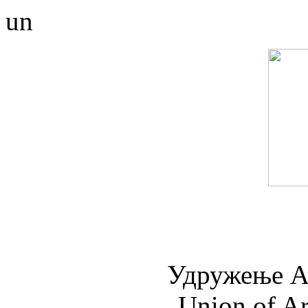
un
Удружењe А
Union of Ar