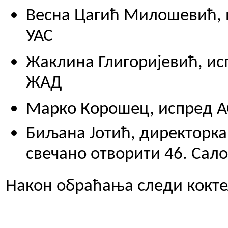
Весна Цагић Милошевић,
УАС
Жаклина Глигоријевић, и
ЖАД
Марко Корошец, испред А
Биљана Јотић, директорка
свечано отворити 46. Сал
Након обраћања следи кокте