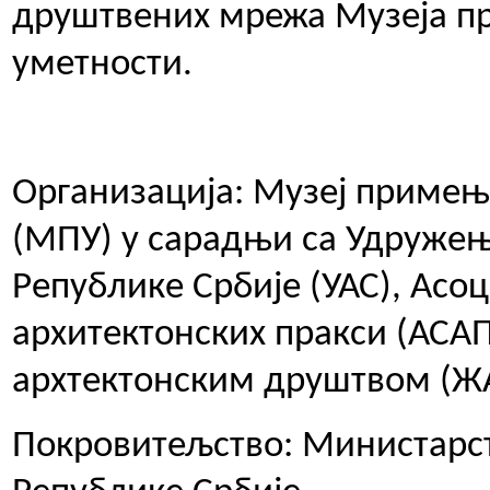
друштвених мрежа Музеја 
уметности.
Организација: Музеј примењ
(МПУ) у сарадњи са Удружењ
Републике Србије (УАС), Асо
архитектонских пракси (АСА
архтектонским друштвом (Ж
Покровитељство: Министарст