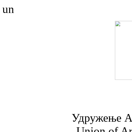
un
Удружењe А
Union of Ar