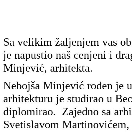
Sa velikim žaljenjem vas o
je napustio naš cenjeni i dr
Minjević, arhitekta.
Nebojša Minjević rođen je u
arhitekturu je studirao u Beo
diplomirao. Zajedno sa arh
Svetislavom Martinovićem