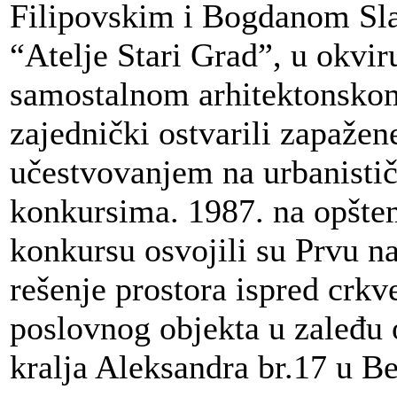
Filipovskim i Bogdanom Sl
“Atelje Stari Grad”, u okvir
samostalnom arhitektonsko
zajednički ostvarili zapažen
učestvovanjem na urbanisti
konkursima. 1987. na opšt
konkursu osvojili su Prvu na
rešenje prostora ispred crkv
poslovnog objekta u zaleđu 
kralja Aleksandra br.17 u B