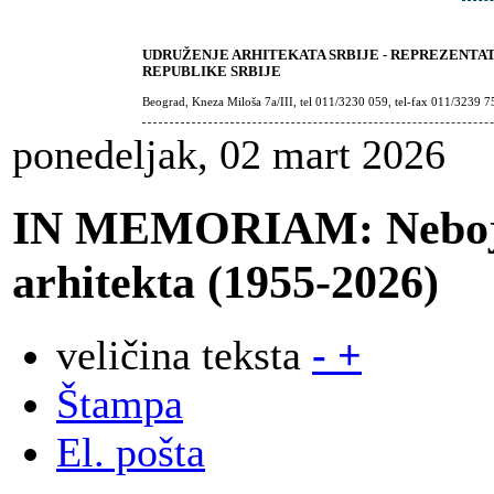
UDRUŽENJE ARHITEKATA SRBIJE - REPREZENTA
REPUBLIKE SRBIJE
Beograd, Kneza Miloša 7a/III, tel 011/3230 059, tel-fax 011/3239 7
ponedeljak, 02 mart 2026
IN MEMORIAM: Nebojš
arhitekta (1955-2026)
veličina teksta
-
+
Štampa
El. pošta