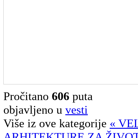
Pročitano
606
puta
objavljeno u
vesti
Više iz ove kategorije
« VE
ARHITEKTURE ZA ŽIVO