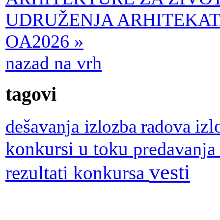
UDRUŽENJA ARHITEKAT
OA2026 »
nazad na vrh
tagovi
dešavanja
iz
izlozba radova
konkursi u toku
predavanj
vesti
rezultati konkursa