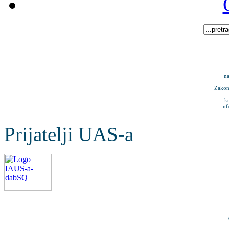
na
Zakona
k
in
Prijatelji UAS-a