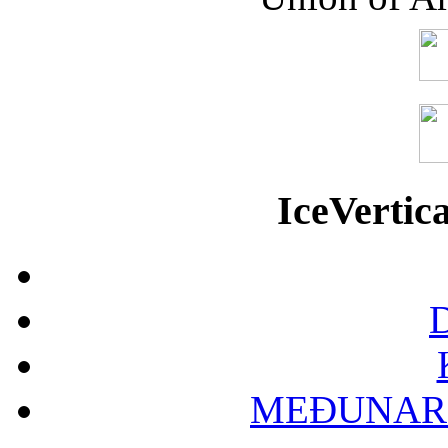
IceVerti
D
MEĐUNAR