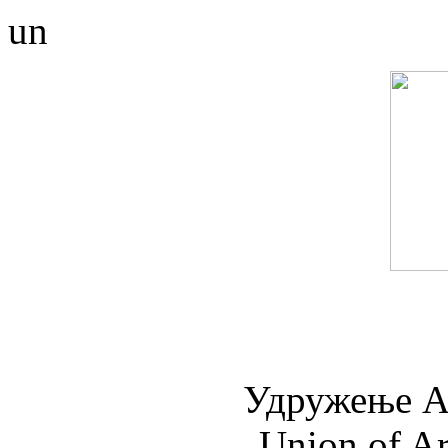
un
Удружењe А
Union of Ar