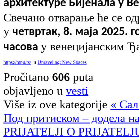
архитектуре Бијенала у В
Свечано отварање ће се о
у
четвртак, 8. маја 2025. г
у венецијанским Ђ
часова
https://mpu.rs/
и
Unraveling: New Spaces
Pročitano
606
puta
objavljeno u
vesti
Više iz ove kategorije
« Сал
Под притиском – додела н
PRIJATELJI O PRIJATELJ