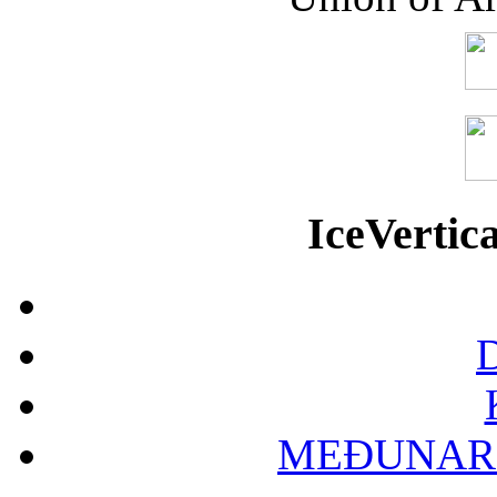
IceVerti
D
MEĐUNAR