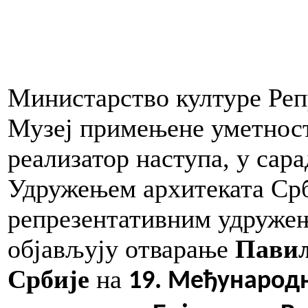
Министарство културе Реп
Музеј примењене уметност
реализатор наступа, у сар
Удружењем архитеката Срб
репрезентативним удружењ
објављују oтварање
Павиљ
Србије
на
19. Међународ