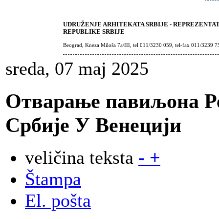
UDRUŽENJE ARHITEKATA SRBIJE - REPREZENTA
REPUBLIKE SRBIJE
Beograd, Kneza Miloša 7a/III, tel 011/3230 059, tel-fax 011/3239 7
sreda, 07 maj 2025
Отварање павиљона Р
Србије У Венецији
veličina teksta
-
+
Štampa
El. pošta