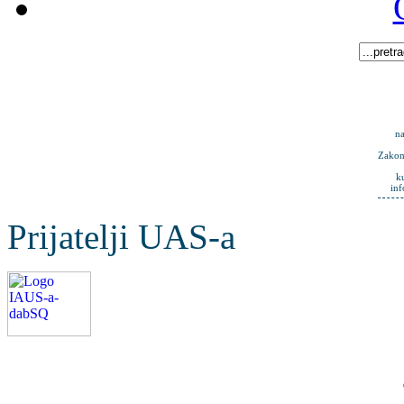
na
Zakona
k
in
Prijatelji UAS-a