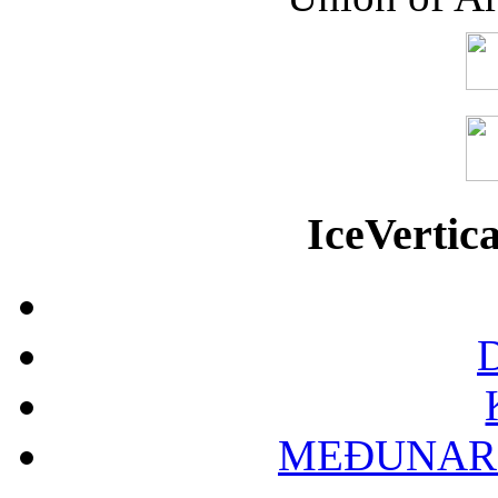
IceVerti
D
MEĐUNAR