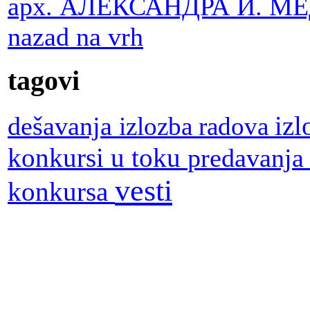
арх. АЛЕКСАНДРА И. М
nazad na vrh
tagovi
dešavanja
iz
izlozba radova
konkursi u toku
predavanj
vesti
konkursa