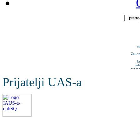
na
Zakona
k
in
Prijatelji UAS-a