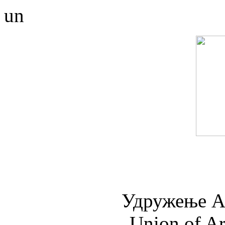
un
Удружењe А
Union of Ar