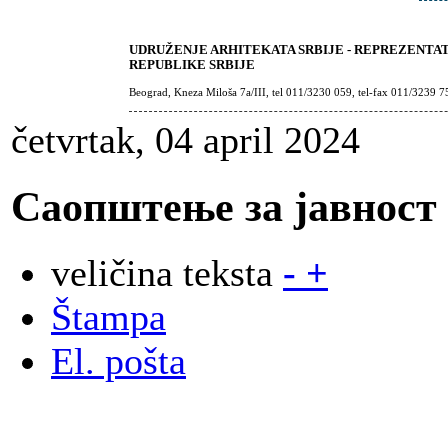
UDRUŽENJE ARHITEKATA SRBIJE - REPREZENTA
REPUBLIKE SRBIJE
Beograd, Kneza Miloša 7a/III, tel 011/3230 059, tel-fax 011/3239 7
četvrtak, 04 april 2024
Саопштење за јавност
veličina teksta
-
+
Štampa
El. pošta