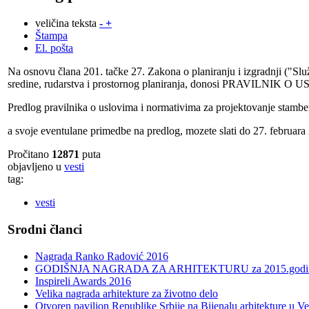
veličina teksta
-
+
Štampa
El. pošta
Na osnovu člana 201. tačke 27. Zakona o planiranju i izgradnji ("Slu
sredine, rudarstva i prostornog planiranja, donosi PR
Predlog pravilnika o uslovima i normativima za projektovanje stambe
a svoje eventulane primedbe na predlog, mozete slati do 27. februara 
Pročitano
12871
puta
objavljeno u
vesti
tag:
vesti
Srodni članci
Nagrada Ranko Radović 2016
GODIŠNJA NAGRADA ZA ARHITEKTURU za 2015.godi
Inspireli Awards 2016
Velika nagrada arhitekture za životno delo
Otvoren paviljon Republike Srbije na Bijenalu arhitekture u Ve