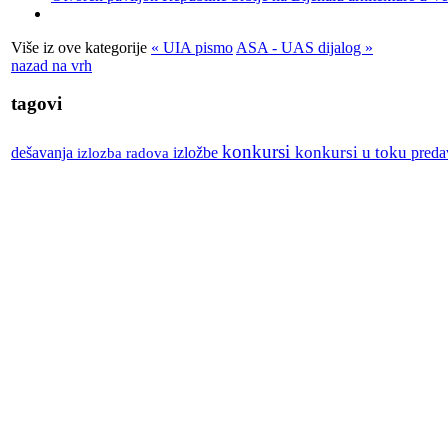
Više iz ove kategorije
« UIA pismo
ASA - UAS dijalog »
nazad na vrh
tagovi
konkursi
izložbe
konkursi u toku
dešavanja
izlozba radova
preda