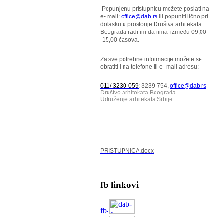
Popunjenu pristupnicu možete poslati na
e- mail:
office@dab.rs
ili popuniti lično pri
dolasku u prostorije Društva arhitekata
Beograda radnim danima između 09,00
-15,00 časova.
Za sve potrebne informacije možete se
obratiti i na telefone ili e- mail adresu:
011/ 3230-059
; 3239-754,
office@dab.rs
Društvo arhitekata Beograda
Udruženje arhitekata Srbije
PRISTUPNICA.docx
fb linkovi