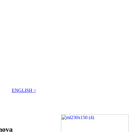
ENGLISH >
anova