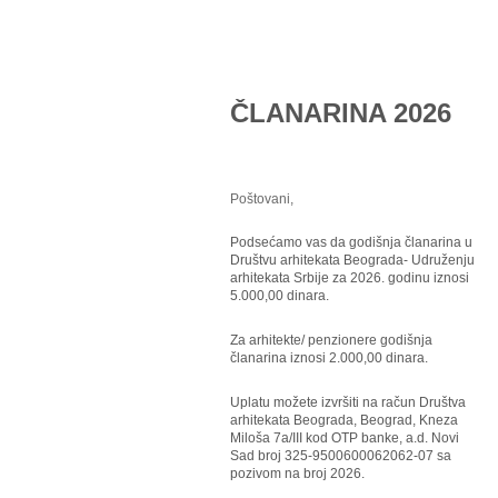
ČLANARINA 2026
Poštovani,
Podsećamo vas da godišnja članarina u
Društvu arhitekata Beograda- Udruženju
arhitekata Srbije za 2026. godinu iznosi
5.000,00 dinara.
Za arhitekte/ penzionere godišnja
članarina iznosi 2.000,00 dinara.
Uplatu možete izvršiti na račun Društva
arhitekata Beograda, Beograd, Kneza
Miloša 7a/III kod OTP banke, a.d. Novi
Sad broj 325-9500600062062-07 sa
pozivom na broj 2026.