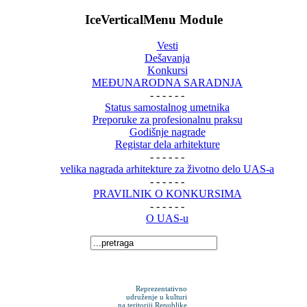
IceVerticalMenu Module
Vesti
Dešavanja
Konkursi
MEĐUNARODNA SARADNJA
- - - - - -
Status samostalnog umetnika
Preporuke za profesionalnu praksu
Godišnje nagrade
Registar dela arhitekture
- - - - - -
velika nagrada arhitekture za životno delo UAS-a
- - - - - -
PRAVILNIK O KONKURSIMA
- - - - - -
O UAS-u
Reprezentativno
udruženje u kulturi
na teritoriji Republike