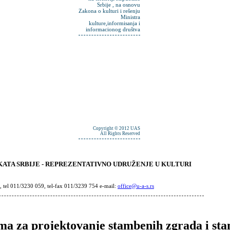
Srbije , na osnovu
Zakona o kulturi i rešenju
Ministra
kulture,informisanja i
informacionog društva
Copyright © 2012 UAS
All Rights Reserved
ATA SRBIJE - REPREZENTATIVNO UDRUŽENJE U KULTURI
, tel 011/3230 059, tel-fax 011/3239 754 e-mail:
office@u-a-s.rs
ima za projektovanje stambenih zgrada i st