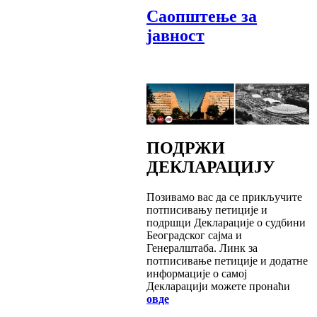
Саопштење за
јавност
ПОДРЖИ
ДЕКЛАРАЦИЈУ
Позивамо вас да се прикључите
потписивању петиције и
подршци Декларације о судбини
Београдског сајма и
Генералштаба. Линк за
потписивање петиције и додатне
информације о самој
Декларацији можете пронаћи
овде