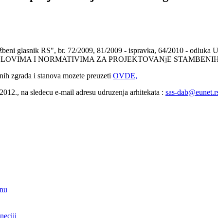
žbeni glasnik RS", br. 72/2009, 81/2009 - ispravka, 64/2010 - odluka U
AVILNIK O USLOVIMA I NORMATIVIMA ZA PROJEKTOVANjE STAMB
nih zgrada i stanova mozete preuzeti
OVDE,
2012., na sledecu e-mail adresu udruzenja arhitekata :
sas-dab@eunet.r
nu
neciji