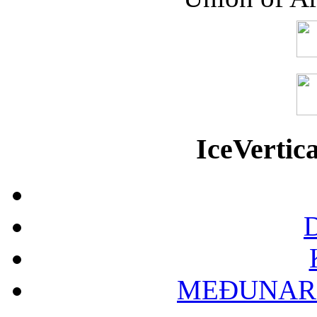
IceVerti
D
MEĐUNAR