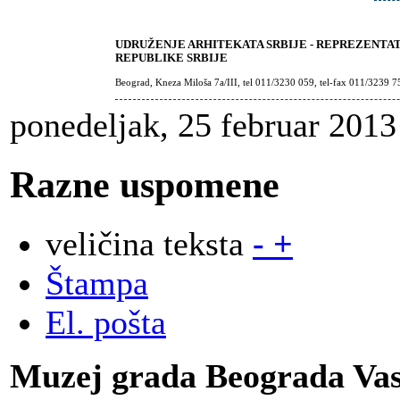
UDRUŽENJE ARHITEKATA SRBIJE - REPREZENTA
REPUBLIKE SRBIJE
Beograd, Kneza Miloša 7a/III, tel 011/3230 059, tel-fax 011/3239 7
ponedeljak, 25 februar 2013
Razne uspomene
veličina teksta
-
+
Štampa
El. pošta
Muzej grada Beograda Vas