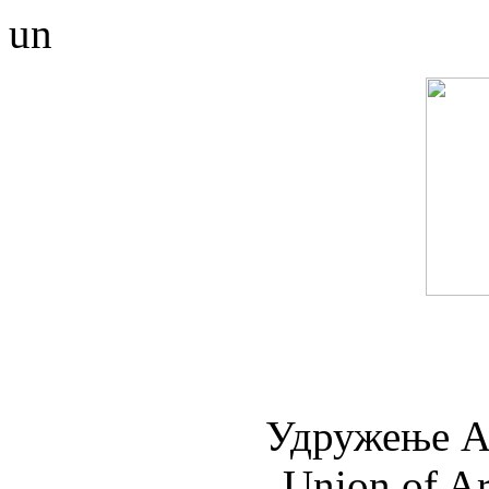
un
Удружењe А
Union of Ar