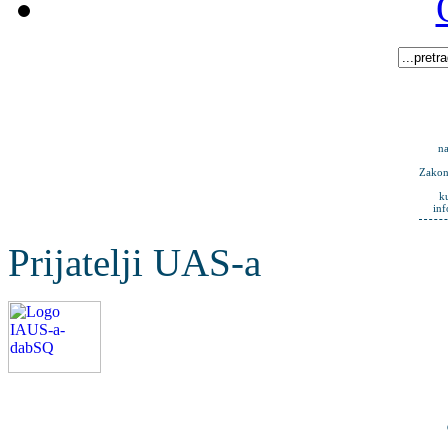
na
Zakona
k
in
Prijatelji UAS-a