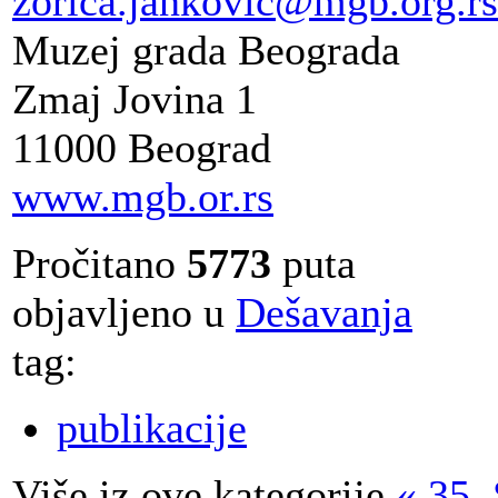
zorica.jankovic@mgb.org.rs
Muzej grada Beograda
Zmaj Jovina 1
11000 Beograd
www.mgb.or.rs
Pročitano
5773
puta
objavljeno u
Dešavanja
tag:
publikacije
Više iz ove kategorije
« 35.