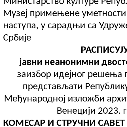
Министарство културе Репуб
Музеј примењене уметности,
наступа, у сарадњи са Удру
Србије
РАСПИСУЈ
јавни
неанонимни двост
за
избор
идејног решења 
представљати Републику
Међународној изложби архит
Венецији 2023. 
КОМЕСАР И СТРУЧНИ САВЕТ