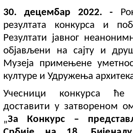
30. децембар 2022. -
Ро
резултата конкурса и поб
Резултати јавног неаноним
објављени на сајту и др
Музеја примењене уметнос
културе и Удружења архитека
Учесници конкурса ће 
доставити у затвореном ом
„
З
а Конкурс – представ
Србије на 18. Бијенал