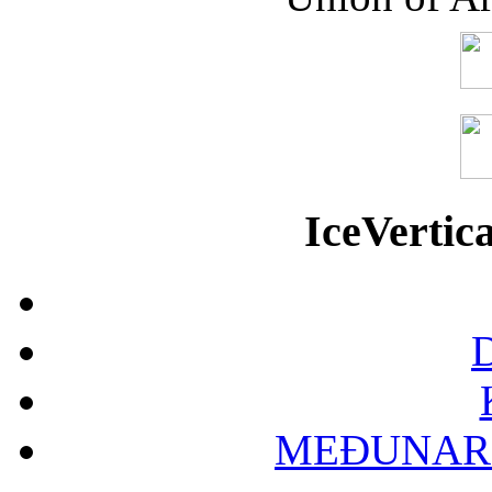
IceVerti
D
MEĐUNAR