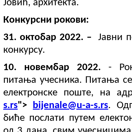
Јовић, архитекта.
Конкурсни рокови:
31
.
октобар
20
22
.
–
Јавни 
конкурсу.
10. новембар 2022.
- Рок
питања учесника. Питања се
електронске поште, на
ад
s.rs
">
bijenale@u-a-s.rs
. Од
биће послати путем електо
од 3 дана, свим учесницима