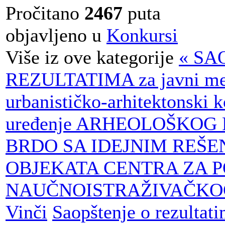
Pročitano
2467
puta
objavljeno u
Konkursi
Više iz ove kategorije
« SA
REZULTATIMA za javni me
urbanističko-arhitektonski 
uređenje ARHEOLOŠKOG
BRDO SA IDEJNIM REŠE
OBJEKATA CENTRA ZA P
NAUČNOISTRAŽIVAČKO
Vinči
Saopštenje o rezultat