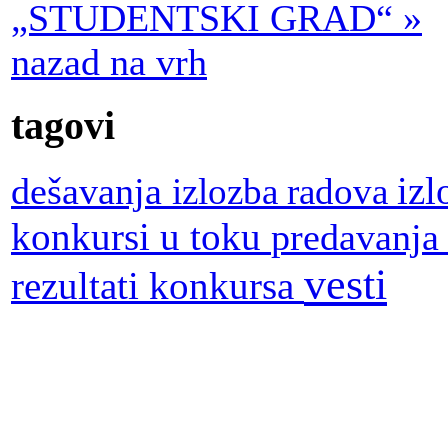
„STUDENTSKI GRAD“ »
nazad na vrh
tagovi
dešavanja
iz
izlozba radova
konkursi u toku
predavanj
vesti
rezultati konkursa