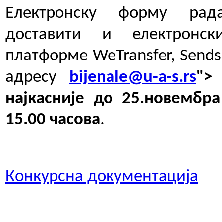
Електронск
у
форм
у
рада
доставити и електрон
платформе
WeTransfer, Send
адресу
bijenale@u-a-s.rs
"
најкасније до 25.
новембра
15.00 часова
.
Конкурсна документација