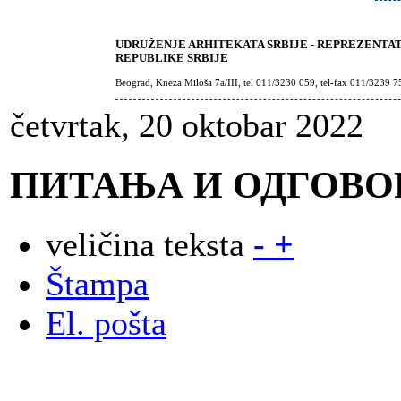
UDRUŽENJE ARHITEKATA SRBIJE - REPREZENTA
REPUBLIKE SRBIJE
Beograd, Kneza Miloša 7a/III, tel 011/3230 059, tel-fax 011/3239 7
četvrtak, 20 oktobar 2022
ПИТАЊА И ОДГОВО
veličina teksta
-
+
Štampa
El. pošta