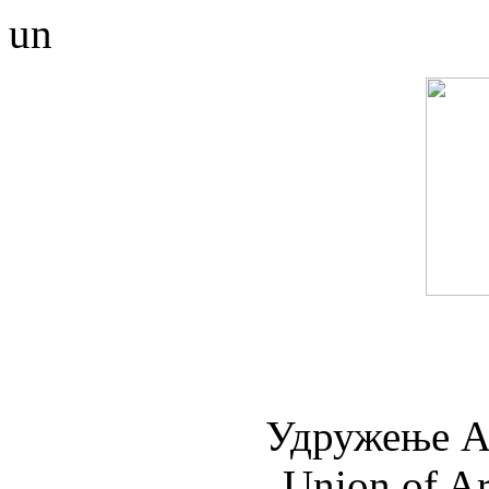
un
Удружењe А
Union of Ar