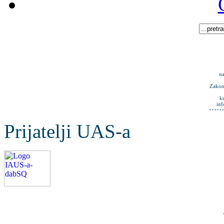
na
Zakona
k
in
Prijatelji UAS-a