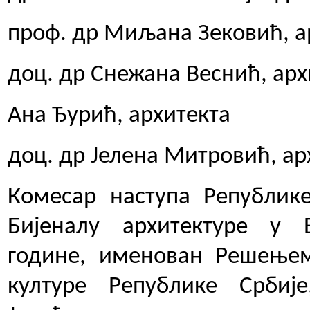
проф. др Миљана Зековић, а
доц. др Снежана Веснић, арх
Ана Ђурић, архитекта
доц. др Јелена Митровић, ар
Комесар наступа Републике
Бијеналу архитектуре у 
године, именован Решење
културе Републике Срби