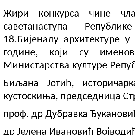
Жири конкурса чине чла
саветанаступа Републик
18.Бијеналу архитектуре у
године, који су имено
Министарства културе Репуб
Биљана Јотић, историчар
кустоскиња, председница Ст
проф. др Дубравка Ђукановић
др Јелена Ивановић Војводић