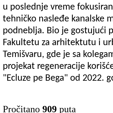
u poslednje vreme fokusiran 
tehničko nasleđe kanalske 
podneblja. Bio je gostujući 
Fakultetu za arhitektutu i u
Temišvaru, gde je sa kolegam
projekat regeneracije korišć
"Ecluze pe Bega" od 2022. g
Pročitano
909
puta