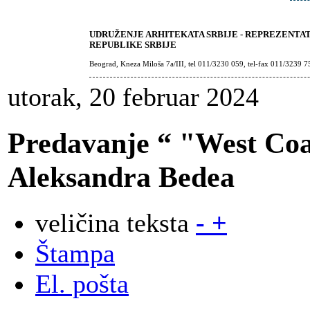
UDRUŽENJE ARHITEKATA SRBIJE - REPREZENTA
REPUBLIKE SRBIJE
Beograd, Kneza Miloša 7a/III, tel 011/3230 059, tel-fax 011/3239 7
utorak, 20 februar 2024
Predavanje “ "West Coa
Aleksandra Bedea
veličina teksta
-
+
Štampa
El. pošta