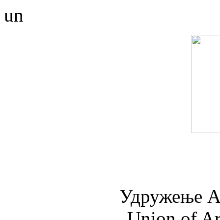
un
Удружењe А
Union of Ar