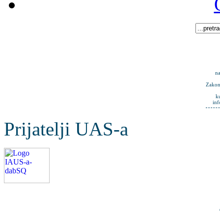
na
Zakona
k
in
Prijatelji UAS-a