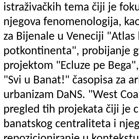
istraživačkih tema čiji je fok
njegova fenomenologija, kao
za Bijenale u Veneciji "Atla
potkontinenta", probijanje 
projektom "Ecluze pe Bega",
"Svi u Banat!" časopisa za ar
urbanizam DaNS. "West Coas
pregled tih projekata čiji je
banatskog centraliteta i nje
repozicioniranje u kontekstu