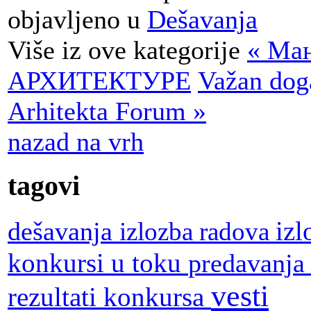
objavljeno u
Dešavanja
Više iz ove kategorije
« Mа
АРХИТЕКТУРЕ
Važan doga
Arhitekta Forum »
nazad na vrh
tagovi
dešavanja
iz
izlozba radova
konkursi u toku
predavanj
vesti
rezultati konkursa