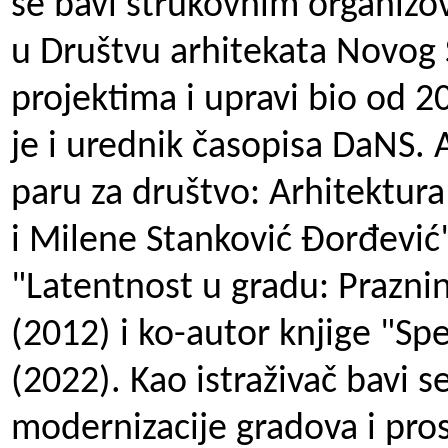
se bavi strukovnim organizo
u Društvu arhitekata Novog S
projektima i upravi bio od 
je i urednik časopisa DaNS. 
paru za društvo: Arhitektura
i Milene Stanković Đorđević"
"Latentnost u gradu: Prazn
(2012) i ko-autor knjige "Sp
(2022). Kao istraživač bavi s
modernizacije gradova i pro