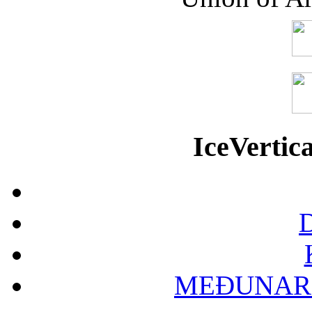
IceVerti
D
MEĐUNAR