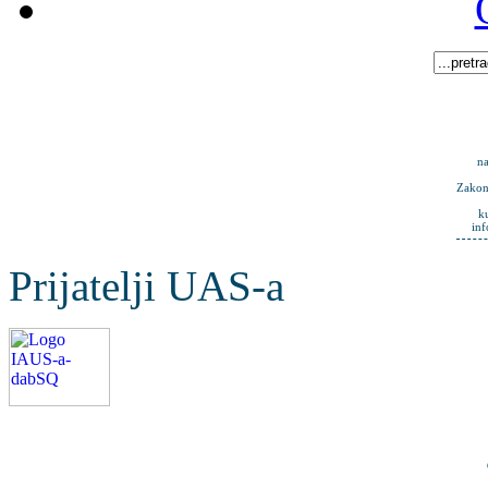
na
Zakona
k
in
Prijatelji UAS-a