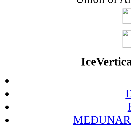
IceVerti
D
MEĐUNAR