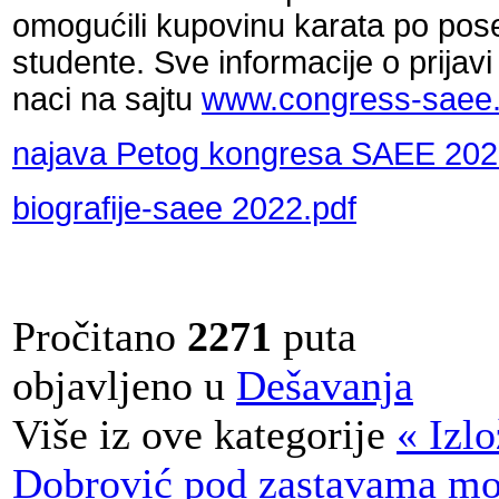
omogućili kupovinu karata po po
studente. Sve informacije o prijavi
naci na sajtu
www.congress-saee
najava Petog kongresa SAEE 202
biografije-saee 2022.pdf
Pročitano
2271
puta
objavljeno u
Dešavanja
Više iz ove kategorije
« Izl
Dobrović pod zastavama mo