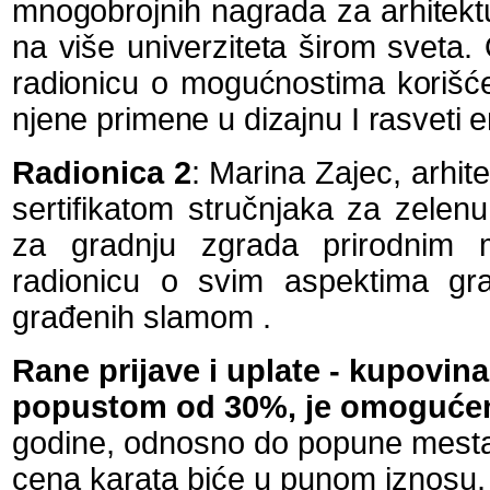
mnogobrojnih nagrada za arhitektu
na više univerziteta širom sveta
radionicu o mogućnostima korišće
njene primene u dizajnu I rasveti en
Radionica 2
: Marina Zajec, arhi
sertifikatom stručnjaka za zelenu 
za gradnju zgrada prirodnim m
radionicu o svim aspektima gr
građenih slamom .
Rane prijave i uplate
- kupovina
popustom od 30%, je omogućen
godine, odnosno do popune mesta
cena karata biće u punom iznosu