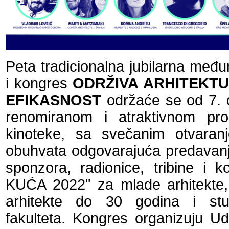
Peta tradicionalna jubilarna međ
i kongres
ODRŽIVA ARHITEKT
EFIKASNOST
održaće se od 7. 
renomiranom i atraktivnom pro
kinoteke, sa svečanim otvara
obuhvata odgovarajuća predavanja
sponzora, radionice, tribine 
KUĆA 2022" za mlade arhitekte, 
arhitekte do 30 godina i stu
fakulteta. Kongres organizuju 