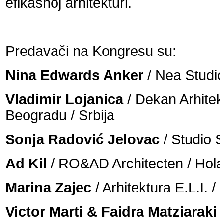
efikasnoj arhitekturi.
Predavači na Kongresu su:
Nina Edwards Anker
/ Nea Studi
Vladimir Lojanica
/ Dekan Arhite
Beogradu / Srbija
Sonja Radović Jelovac
/ Studio 
Ad Kil
/ RO&AD Architecten / Hol
Marina Zajec
/ Arhitektura E.L.I. 
Victor Marti & Faidra Matziaraki