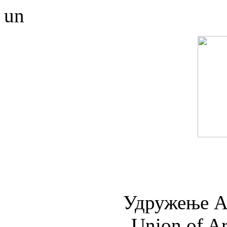
un
Удружењe А
Union of Ar