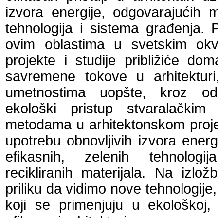
izvora energije, odgovarajućih m
tehnologija i sistema građenja. P
ovim oblastima u svetskim okv
projekte i studije približiće do
savremene tokove u arhitekturi,
umetnostima uopšte, kroz odg
ekološki pristup stvaralački
metodama u arhitektonskom projek
upotrebu obnovljivih izvora energi
efikasnih, zelenih tehnologi
recikliranih materijala. Na izl
priliku da vidimo nove tehnologije,
koji se primenjuju u ekološkoj, 