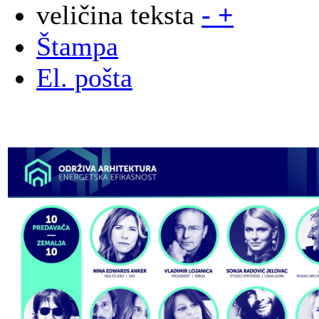
veličina teksta
-
+
Štampa
El. pošta