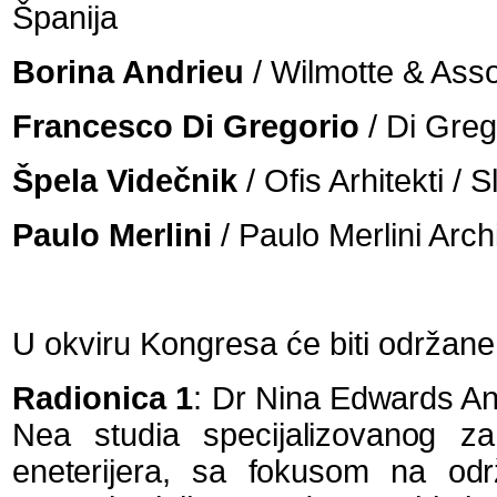
Španija
Borina Andrieu
/ Wilmotte & Ass
Francesco Di Gregorio
/ Di Grego
Špela Videčnik
/ Ofis Arhitekti / S
Paulo Merlini
/ Paulo Merlini Archi
U okviru Kongresa će biti održane
Radionica 1
: Dr N
ina Edwards A
Nea studia specijalizovanog za 
eneterijera, sa fokusom na održ