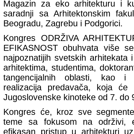
Magazin za eko arhitekturu i 
saradnji sa Arhitektonskim faku
Beogradu, Zagrebu i Podgorici.
Kongres ODRŽIVA ARHITEKT
EFIKASNOST obuhvata više seg
najpoznatijih svetskih arhitekata
arhitektima, studentima, doktoran
tangencijalnih oblasti, kao i
realizacija predavača, koja će 
Jugoslovenske kinoteke od 7. do 9
Kongres će, kroz sve segmente,
teme sa fokusom na održivi, e
efikasan pristup u arhitekturi u