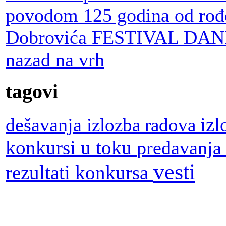
povodom 125 godina od rođ
Dobrovića
FESTIVAL DANI
nazad na vrh
tagovi
dešavanja
iz
izlozba radova
konkursi u toku
predavanj
vesti
rezultati konkursa