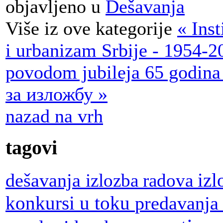
objavljeno u
Dešavanja
Više iz ove kategorije
« Inst
i urbanizam Srbije - 1954-2
povodom jubileja 65 godina 
за изложбу »
nazad na vrh
tagovi
dešavanja
iz
izlozba radova
konkursi u toku
predavanj