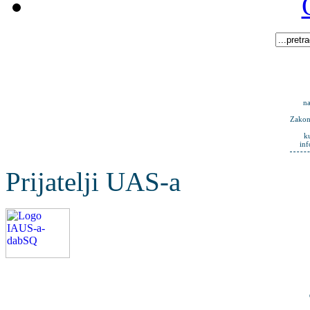
na
Zakona
k
in
Prijatelji UAS-a