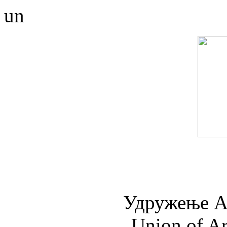
un
Удружењe А
Union of Ar