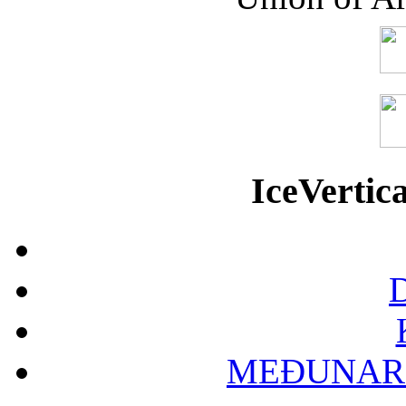
IceVerti
D
MEĐUNAR