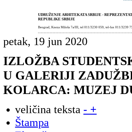
UDRUŽENJE ARHITEKATA SRBIJE - REPREZENTA
REPUBLIKE SRBIJE
Beograd, Kneza Miloša 7a/III, tel 011/3230 059, tel-fax 011/3239 7
petak, 19 jun 2020
IZLOŽBA STUDENTS
U GALERIJI ZADUŽB
KOLARCA: MUZEJ D
veličina teksta
-
+
Štampa