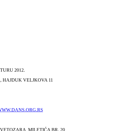
URU 2012.
 HAJDUK VELJKOVA 11
WWW.DANS.ORG.RS
VETOZARA MILETIĆA BR. 20