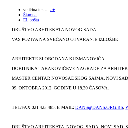
veličina teksta
-
+
Štampa
El. pošta
DRUŠTVO ARHITEKATA NOVOG SADA
VAS POZIVA NA SVEČANO OTVARANJE IZLOŽBE
ARHITEKTE SLOBODANA KUZMANOVIĆA
DOBITNIKA TABAKOVIĆEVE NAGRADE ZA ARHITEKT
MASTER CENTAR NOVOSADSKOG SAJMA, NOVI SAD,
09. OKTOBRA 2012. GODINE U 18,30 ČASOVA.
TEL/FAX 021 423 485, E-MAIL:
DANS@DANS.ORG.RS
,
DRUŠTVO ARHITEKATA NOVOG SADA, NOVI SAD, S