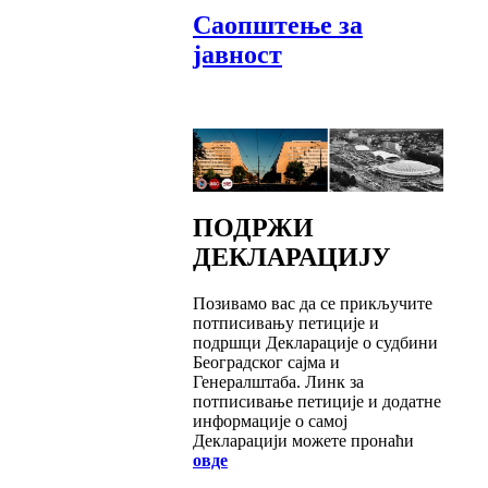
Саопштење за
јавност
ПОДРЖИ
ДЕКЛАРАЦИЈУ
Позивамо вас да се прикључите
потписивању петиције и
подршци Декларације о судбини
Београдског сајма и
Генералштаба. Линк за
потписивање петиције и додатне
информације о самој
Декларацији можете пронаћи
овде