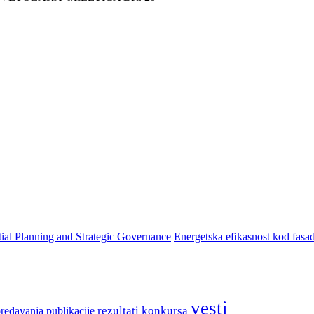
al Planning and Strategic Governance
Energetska efikasnost kod fasad
vesti
rezultati konkursa
predavanja
publikacije