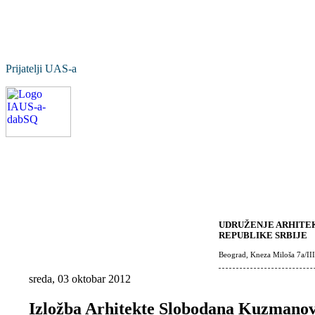
Prijatelji UAS-a
UDRUŽENJE ARHITEK
REPUBLIKE SRBIJE
Beograd, Kneza Miloša 7a/III
sreda, 03 oktobar 2012
Izložba Arhitekte Slobodana Kuzmanov