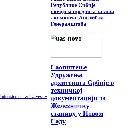
Републике Србије
поводом предлога закона
- комплекс Ансамбла
Генералштаба
Саопштење
Удружења
архитеката Србије о
техничкој
nih sistema – zid zavesa »
документацији за
Железничку
станицу у Новом
Саду