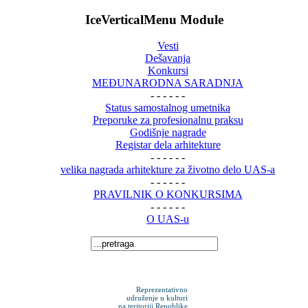
IceVerticalMenu Module
Vesti
Dešavanja
Konkursi
MEĐUNARODNA SARADNJA
- - - - - -
Status samostalnog umetnika
Preporuke za profesionalnu praksu
Godišnje nagrade
Registar dela arhitekture
- - - - - -
velika nagrada arhitekture za životno delo UAS-a
- - - - - -
PRAVILNIK O KONKURSIMA
- - - - - -
O UAS-u
Reprezentativno
udruženje u kulturi
na teritoriji Republike