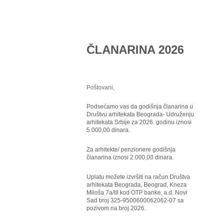
ČLANARINA 2026
Poštovani,
Podsećamo vas da godišnja članarina u
Društvu arhitekata Beograda- Udruženju
arhitekata Srbije za 2026. godinu iznosi
5.000,00 dinara.
Za arhitekte/ penzionere godišnja
članarina iznosi 2.000,00 dinara.
Uplatu možete izvršiti na račun Društva
arhitekata Beograda, Beograd, Kneza
Miloša 7a/III kod OTP banke, a.d. Novi
Sad broj 325-9500600062062-07 sa
pozivom na broj 2026.