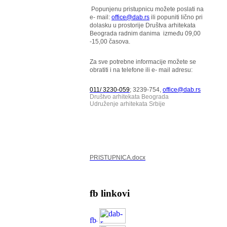
Popunjenu pristupnicu možete poslati na
e- mail:
office@dab.rs
ili popuniti lično pri
dolasku u prostorije Društva arhitekata
Beograda radnim danima između 09,00
-15,00 časova.
Za sve potrebne informacije možete se
obratiti i na telefone ili e- mail adresu:
011/ 3230-059
; 3239-754,
office@dab.rs
Društvo arhitekata Beograda
Udruženje arhitekata Srbije
PRISTUPNICA.docx
fb linkovi