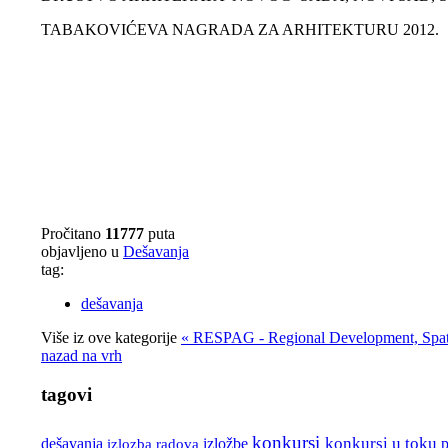
TABAKOVIĆEVA NAGRADA ZA ARHITEKTURU 2012.
Pročitano
11777
puta
objavljeno u
Dešavanja
tag:
dešavanja
Više iz ove kategorije
« RESPAG - Regional Development, Spati
nazad na vrh
tagovi
konkursi
izložbe
konkursi u toku
dešavanja
izlozba radova