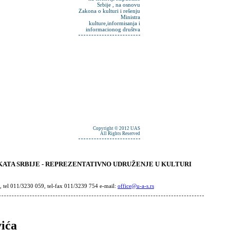
Srbije , na osnovu
Zakona o kulturi i rešenju
Ministra
kulture,informisanja i
informacionog društva
Copyright © 2012 UAS
All Rights Reserved
ATA SRBIJE - REPREZENTATIVNO UDRUŽENJE U KULTURI
, tel 011/3230 059, tel-fax 011/3239 754 e-mail:
office@u-a-s.rs
ića