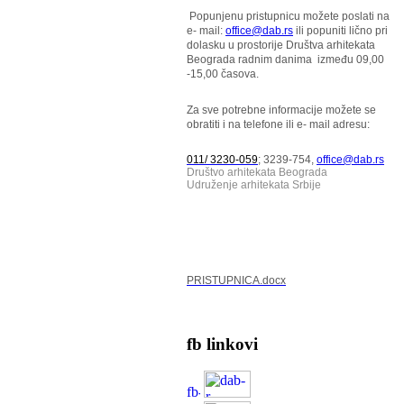
Popunjenu pristupnicu možete poslati na
e- mail:
office@dab.rs
ili popuniti lično pri
dolasku u prostorije Društva arhitekata
Beograda radnim danima između 09,00
-15,00 časova.
Za sve potrebne informacije možete se
obratiti i na telefone ili e- mail adresu:
011/ 3230-059
; 3239-754,
office@dab.rs
Društvo arhitekata Beograda
Udruženje arhitekata Srbije
PRISTUPNICA.docx
fb linkovi