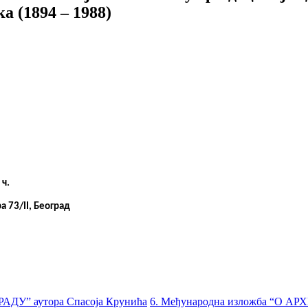
 (1894 – 1988)
 ч.
а 73/
II
, Београд
РАДУ” аутора Спасоја Крунића
6. Међународна изложба “О А