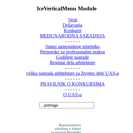
IceVerticalMenu Module
Vesti
Dešavanja
Konkursi
MEĐUNARODNA SARADNJA
- - - - - -
Status samostalnog umetnika
Preporuke za profesionalnu praksu
Godišnje nagrade
Registar dela arhitekture
- - - - - -
velika nagrada arhitekture za životno delo UAS-a
- - - - - -
PRAVILNIK O KONKURSIMA
- - - - - -
O UAS-u
Reprezentativno
udruženje u kulturi
na teritoriji Republike