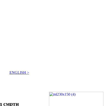
ENGLISH >
д смрти