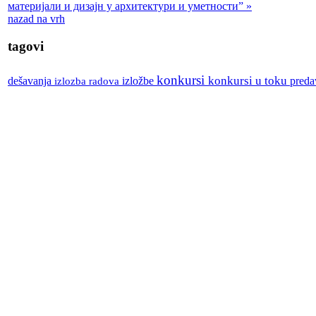
материјали и дизајн у архитектури и уметности” »
nazad na vrh
tagovi
konkursi
izložbe
konkursi u toku
dešavanja
izlozba radova
preda