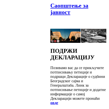
Саопштење за
јавност
ПОДРЖИ
ДЕКЛАРАЦИЈУ
Позивамо вас да се прикључите
потписивању петиције и
подршци Декларације о судбини
Београдског сајма и
Генералштаба. Линк за
потписивање петиције и додатне
информације о самој
Декларацији можете пронаћи
овде