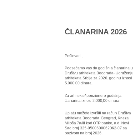
ČLANARINA 2026
Poštovani,
Podsećamo vas da godišnja članarina u
Društvu arhitekata Beograda- Udruženju
arhitekata Srbije za 2026. godinu iznosi
5.000,00 dinara.
Za arhitekte/ penzionere godišnja
članarina iznosi 2.000,00 dinara.
Uplatu možete izvršiti na račun Društva
arhitekata Beograda, Beograd, Kneza
Miloša 7a/III kod OTP banke, a.d. Novi
Sad broj 325-9500600062062-07 sa
pozivom na broj 2026.