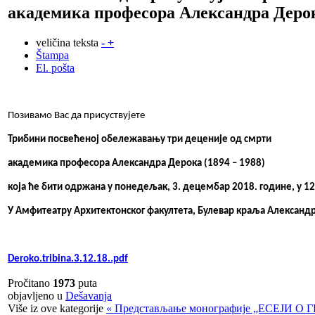
академика професора Александра Дерока
veličina teksta
-
+
Štampa
El. pošta
Позивамо Вас да присуствујете
Трибини посвећеној обележавању три деценије од смрти
академика професора Александра Дерока (1894 – 1988)
која ће бити одржана у понедељак, 3. децембар 2018. године, у 12
У Амфитеатру Архитектонског факултета
,
Булевар краља Александр
Deroko.tribina.3.12.18..pdf
Pročitano
1973
puta
objavljeno u
Dešavanja
Više iz ove kategorije
« Представљање монографије „ЕСЕЈИ О Г