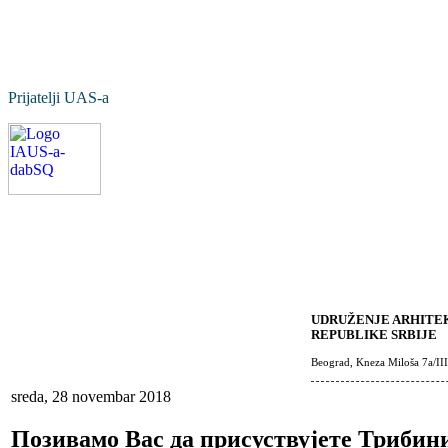
Prijatelji UAS-a
UDRUŽENJE ARHITEK
REPUBLIKE SRBIJE
Beograd, Kneza Miloša 7a/III
sreda, 28 novembar 2018
Позивамо Вас да присуствујете Трибини