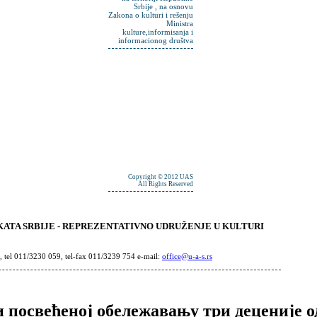
Srbije , na osnovu
Zakona o kulturi i rešenju
Ministra
kulture,informisanja i
informacionog društva
Copyright © 2012 UAS
All Rights Reserved
ATA SRBIJE - REPREZENTATIVNO UDRUŽENJE U KULTURI
, tel 011/3230 059, tel-fax 011/3239 754 e-mail:
office@u-a-s.rs
 посвећеној обележавању три деценије о