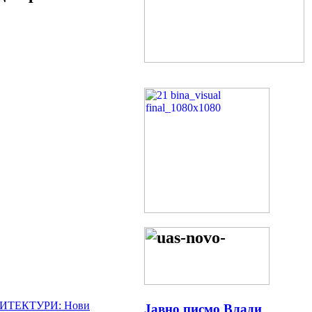
РХИТЕКТУРИ: Нови
Јавно писмо Влади