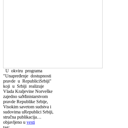
U okviru programa
"Unapređenje dostupnosti
pravde u RepubliciSrbiji"
koji u Srbiji realizuje
Vlada Kraljevine Norveške
zajedno saMinistarstvom
pravde Republike Srbije,
Visokim savetom sudstva i
sudovima uRepublici Srbiji,
stručna publikacija…
objavljeno u
vesti
tag: