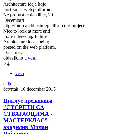
Architecture ideje koje
pristizu na web platformu.
Ne propustite deadline, 20
Decembar!
http://futurearchitectureplatform.org/projects
Nice to look at more and
more interesting Future
Architecture ideas being
posted on the web platform.
Don't miss…
objavljeno u
vesti
tag:
vesti
dalje
četvrtak, 10 decembar 2015
Циклус предавања
”СУСРЕТИ СА
СТВАРАОЦИМА -
МАСТЕРКЛАС”-
академик Милан
Лојаница