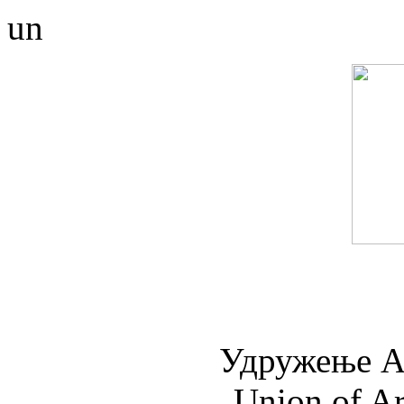
un
Удружењe А
Union of Ar