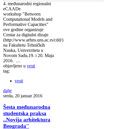
4. međunarodni regionalni
eCAADe
workshop "Between
Computational Models and
Performative Capacities"
ove godine organizuje
Centar za digitalni dizajn
(http://www.arhns.uns.ac.rs/cdd/)
na Fakultetu Tehničkih
Nauka, Univerziteta u
Novom Sadu,19. i 20. Maja
2016. …
objavljeno u
vesti
tag:
vesti
dalje
sreda, 20 januar 2016
Šesta međunarodna
studentska praksa
,,Novija arhitektura
Beograda''