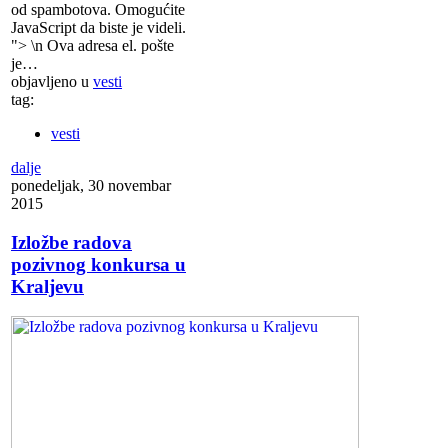
od spambotova. Omogućite
JavaScript da biste je videli.
"> \n Ova adresa el. pošte
je…
objavljeno u
vesti
tag:
vesti
dalje
ponedeljak, 30 novembar
2015
Izložbe radova
pozivnog konkursa u
Kraljevu