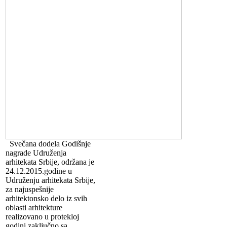
Svečana dodela Godišnje
nagrade Udruženja
arhitekata Srbije, održana je
24.12.2015.godine u
Udruženju arhitekata Srbije,
za najuspešnije
arhitektonsko delo iz svih
oblasti arhitekture
realizovano u protekloj
godini zaključno sa