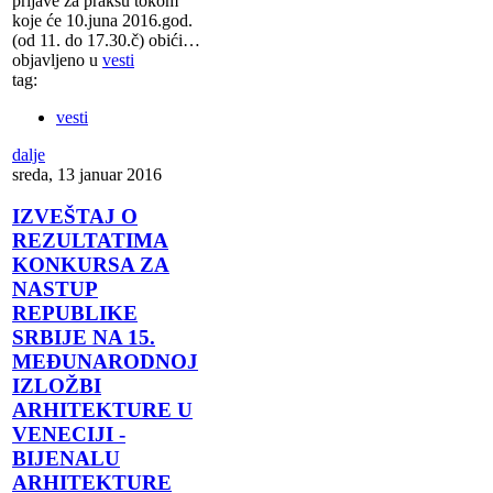
prijave za praksu tokom
koje će 10.juna 2016.god.
(od 11. do 17.30.č) obići…
objavljeno u
vesti
tag:
vesti
dalje
sreda, 13 januar 2016
IZVEŠTAJ O
REZULTATIMA
KONKURSA ZA
NASTUP
REPUBLIKE
SRBIJE NA 15.
MEĐUNARODNOJ
IZLOŽBI
ARHITEKTURE U
VENECIJI -
BIJENALU
ARHITEKTURE