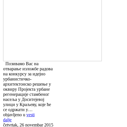
Позивамо Вас на
отварање изложбе радова
на конкурсу за идејно
урбанистичко-
архитектонско решење у
оквиру Пројекта урбане
регенерације стамбеног
насеља у Доситејевој
улици у Краљеву, које ће
се одржати у…
objavljeno u
vesti
dalje
četvrtak, 26 novembar 2015