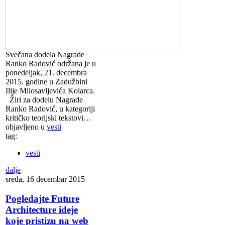
Svečana dodela Nagrade
Ranko Radović održana je u
ponedeljak, 21. decembra
2015. godine u Zadužbini
Ilije Milosavljevića Kolarca.
Žiri za dodelu Nagrade
Ranko Radović, u kategoriji
kritičko teorijski tekstovi…
objavljeno u
vesti
tag:
vesti
dalje
sreda, 16 decembar 2015
Pogledajte Future
Architecture ideje
koje pristizu na web