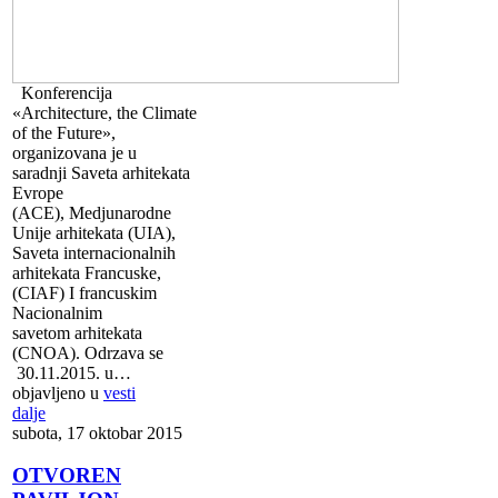
Konferencija
«Architecture, the Climate
of the Future»,
organizovana je u
saradnji Saveta arhitekata
Evrope
(ACE), Medjunarodne
Unije arhitekata (UIA),
Saveta internacionalnih
arhitekata Francuske,
(CIAF) I francuskim
Nacionalnim
savetom arhitekata
(CNOA). Odrzava se
30.11.2015. u…
objavljeno u
vesti
dalje
subota, 17 oktobar 2015
OTVOREN