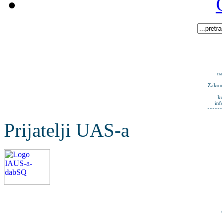
na
Zakona
k
in
Prijatelji UAS-a