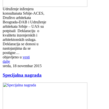
Udruženje inženjera
konsultanata Srbije-ACES,
Društvo arhitekata
Beograda-DAB i Udruženje
arhitekata Srbije – UAS su
potpisali Deklaraciju o
kvalitetu inzenjerskih i
arhitektonskih usluga.
Deklaracija se donosi u
nastojanjima da se
postigne…
objavljeno u
vesti
dalje
sreda, 18 novembar 2015
Specijalna nagrada