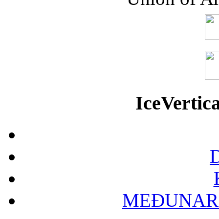
IceVerti
D
MEĐUNAR