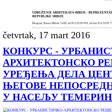
UDRUŽENJE ARHITEKATA SRBIJE - REPREZENTA
REPUBLIKE SRBIJE
Beograd, Kneza Miloša 7a/III, tel 011/3230 059, tel-fax 011/3239 7
četvrtak, 17 mart 2016
КОНКУРС - УРБАНИС
АРХИТЕКТОНСКО Р
УРЕЂЕЊА ДЕЛА ЦЕН
ЊЕГОВЕ НЕПОСРЕД
У НАСЕЉУ ТЕМЕРИН