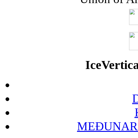
IceVerti
D
MEĐUNAR