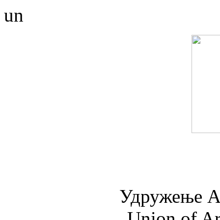
un
Удружењe А
Union of Ar