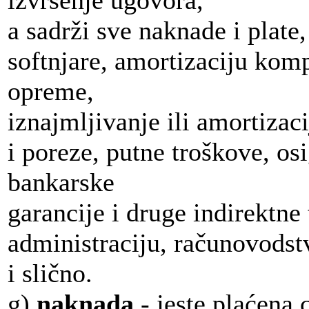
izvršenje ugovora,
a sadrži sve naknade i plate,
softnjare, amortizaciju komp
opreme,
iznajmljivanje ili amortizaci
i poreze, putne troškove, os
bankarske
garancije i druge indirektne
administraciju, računovodst
i slično.
g)
naknada
- jeste plaćena