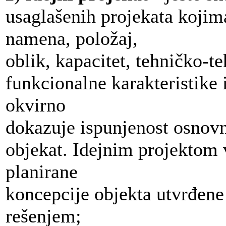
usaglašenih projekata kojim
namena, položaj,
oblik, kapacitet, tehničko-t
funkcionalne karakteristike i
okvirno
dokazuje ispunjenost osnovn
objekat. Idejnim projektom v
planirane
koncepcije objekta utvrđene
rešenjem;