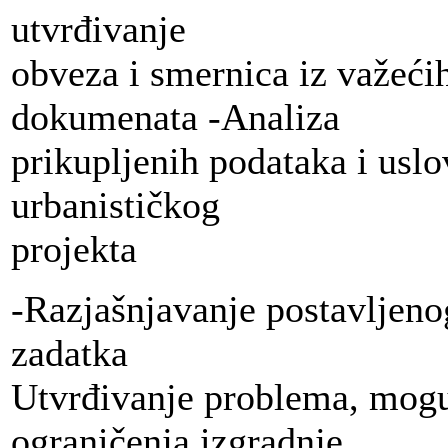
utvrđivanje
obveza i smernica iz važeći
dokumenata -Analiza
prikupljenih podataka i uslo
urbanističkog
projekta
-Razjašnjavanje postavljen
zadatka
Utvrđivanje problema, mogu
ograničenja izgradnje