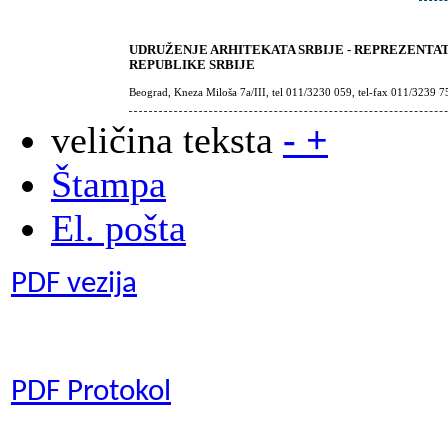
UDRUŽENJE ARHITEKATA SRBIJE - REPREZENTA
REPUBLIKE SRBIJE
Beograd, Kneza Miloša 7a/III, tel 011/3230 059, tel-fax 011/3239 7
veličina teksta
-
+
Štampa
El. pošta
PDF vezija
PDF Protokol