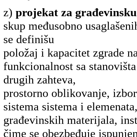
z)
projekat za građevinsk
skup međusobno usaglašenih
se definišu
položaj i kapacitet zgrade na
funkcionalnost sa stanovišta
drugih zahteva,
prostorno oblikovanje, izbo
sistema sistema i elemenata,
građevinskih materijala, ins
čime se obezbeđuje ispunjen