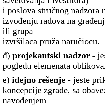
savetovanja investitora)
i poslova stručnog nadzora n
izvođenju radova na građenju
ili grupa
izvršilaca pruža naručiocu.
đ)
projekantski nadzor
- j
pogledu elemenata oblikovan
e)
idejno rešenje
- jeste pr
koncepcije zgrade, sa obav
navođenjem