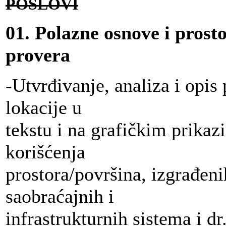
POSLOVI
01. Polazne osnove i pros
provera
-Utvrđivanje, analiza i opis 
lokacije u
tekstu i na grafičkim prikaz
korišćenja
prostora/površina, izgrađeni
saobraćajnih i
infrastrukturnih sistema i dr