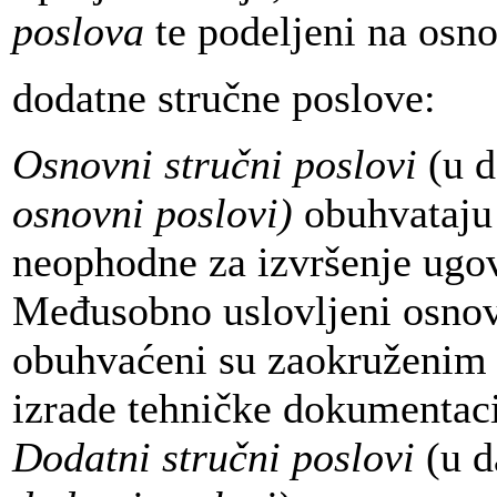
poslova
te podeljeni na osno
dodatne stručne poslove:
Osnovni stručni poslovi
(u d
osnovni poslovi)
obuhvataju
neophodne za izvršenje ugo
Međusobno uslovljeni osnov
obuhvaćeni su zaokruženim
izrade tehničke dokumentaci
Dodatni stručni poslovi
(u d