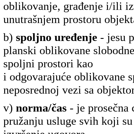
oblikovanje, građenje i/ili 
unutrašnjem prostoru objekt
b)
spoljno uređenje
- jesu 
planski oblikovane slobodne
spoljni prostori kao
i odgovarajuće oblikovane s
neposrednoj vezi sa objekto
v)
norma/čas
- je prosečna 
pružanju usluge svih koji su