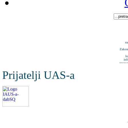
na
Zakona
k
in
Prijatelji UAS-a