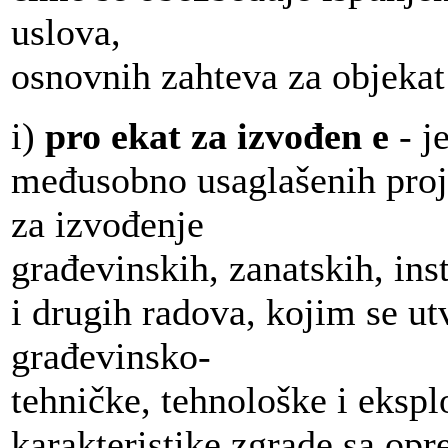
uslova,
osnovnih zahteva za objekat 
i)
pro ekat za izvođen e
- j
međusobno usaglašenih pro
za izvođenje
građevinskih, zanatskih, ins
i drugih radova, kojim se ut
građevinsko-
tehničke, tehnološke i ekspl
karakteristike zgrade sa op