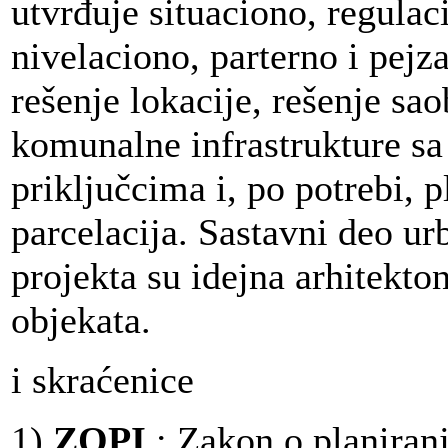
utvrđuje situaciono, regulac
nivelaciono, parterno i pejz
rešenje lokacije, rešenje sao
komunalne infrastrukture sa
priključcima i, po potrebi, p
parcelacija. Sastavni deo ur
projekta su idejna arhitekto
objekata.
i skraćenice
1)
ZOPI
: Zakon o planiranj