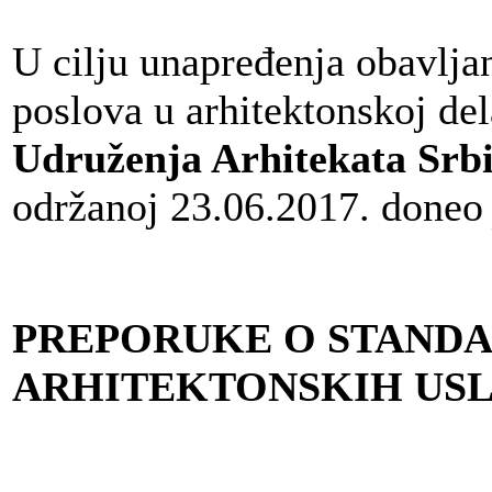
U cilju unapređenja obavljan
poslova u arhitektonskoj del
Udruženja Arhitekata Srb
održanoj 23.06.2017. done
PREPORUKE O STAND
ARHITEKTONSKIH US