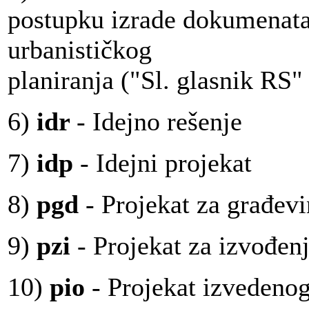
postupku izrade dokumenata
urbanističkog
planiranja ("Sl. glasnik RS"
6)
idr
- Idejno rešenje
7)
idp
- Idejni projekat
8)
pgd
- Projekat za građev
9)
pzi
- Projekat za izvođen
10)
pio
- Projekat izvedenog