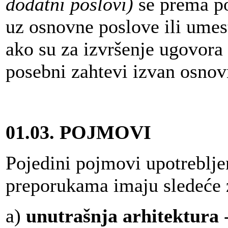
dodatni poslovi)
se prema po
uz osnovne poslove ili umest
ako su za izvršenje ugovora 
posebni zahtevi izvan osnov
01.03.
POJMOVI
Pojedini pojmovi upotreblje
preporukama imaju sledeće 
a)
unutrašnja arhitektura