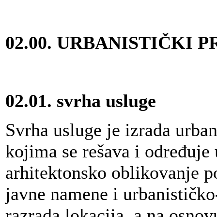
02.00.
URBANISTIČKI P
02.01.
svrha usluge
Svrha usluge je izrada urban
kojima se rešava i određuje 
arhitektonsko oblikovanje p
javne namene i urbanističko
razrada lokacija, a na osnov