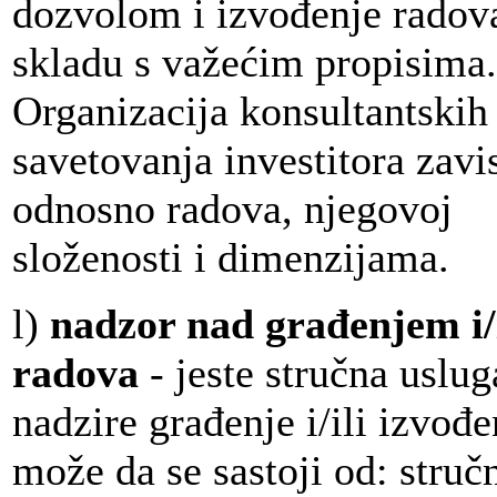
dozvolom i izvođenje radov
skladu s važećim propisima.
Organizacija konsultantskih
savetovanja investitora zavi
odnosno radova, njegovoj
složenosti i dimenzijama.
l)
nadzor nad građenjem i/
radova
- jeste stručna uslu
nadzire građenje i/ili izvođe
može da se sastoji od: stru