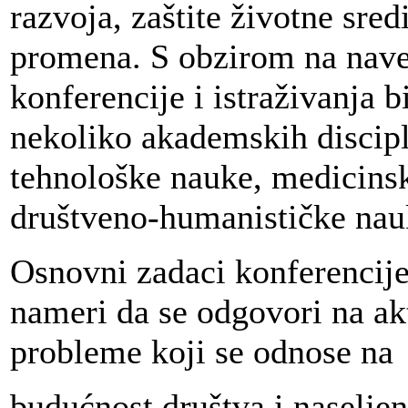
razvoja, zaštite životne sred
promena. S obzirom na nav
konferencije i istraživanja b
nekoliko akademskih discipl
tehnološke nauke, medicins
društveno-humanističke nau
Osnovni zadaci konferencije
nameri da se odgovori na akt
probleme koji se odnose na
budućnost društva i naseljen