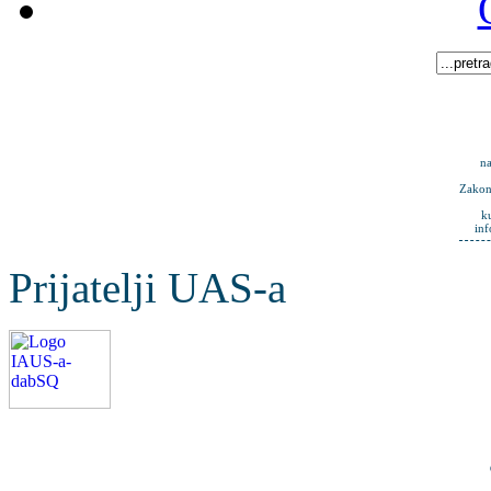
na
Zakona
k
in
Prijatelji UAS-a