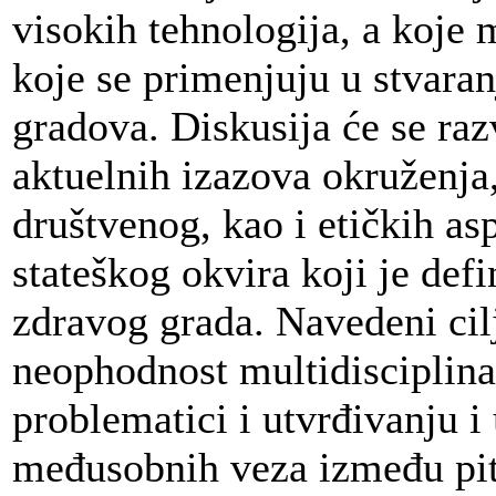
visokih tehnologija, a koje 
koje se primenjuju u stvaran
gradova. Diskusija će se raz
aktuelnih izazova okruženja
društvenog, kao i etičkih as
stateškog okvira koji je de
zdravog grada. Navedeni cil
neophodnost multidisciplina
problematici i utvrđivanju i
međusobnih veza između pit