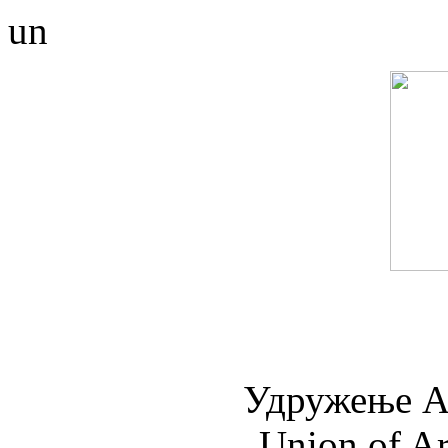
un
Удружењe А
Union of Ar