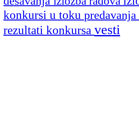
dešavanja
iz
izlozba radova
konkursi u toku
predavanj
vesti
rezultati konkursa