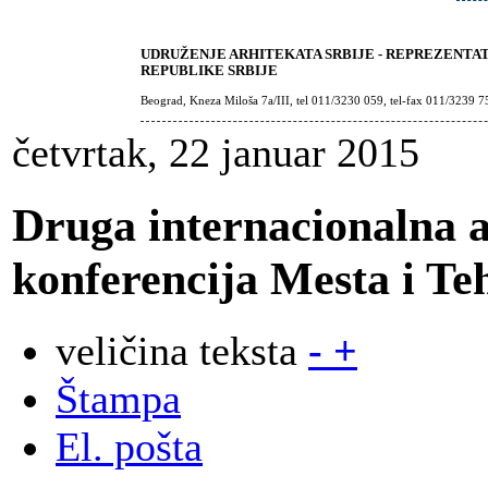
UDRUŽENJE ARHITEKATA SRBIJE - REPREZENTA
REPUBLIKE SRBIJE
Beograd, Kneza Miloša 7a/III, tel 011/3230 059, tel-fax 011/3239 7
četvrtak, 22 januar 2015
Druga internacionalna
konferencija Mesta i Te
veličina teksta
-
+
Štampa
El. pošta