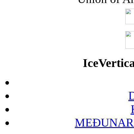
IceVerti
D
MEĐUNAR